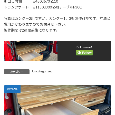
引出し内側 w450d670h110
トランクボード w1150d300h50(テーブルh300)
写真はカングー2用ですが、カングー1、3も製作可能です。寸法と
費用が変わりますのでお問合せ下さい。
製作期間は2週間前後になります。
Follow me!
Uncategorized
カテゴリー
前の記事